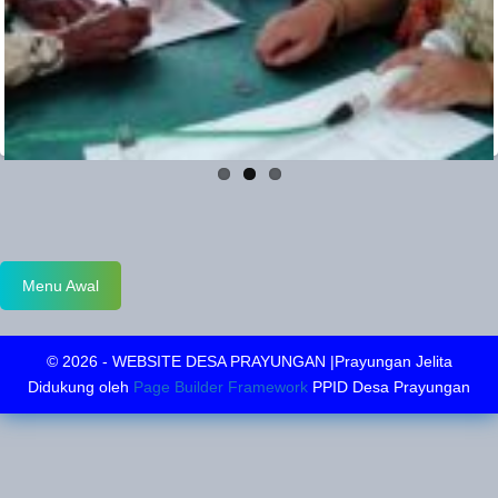
Menu Awal
© 2026 - WEBSITE DESA PRAYUNGAN |Prayungan Jelita
Didukung oleh
Page Builder Framework
PPID Desa Prayungan