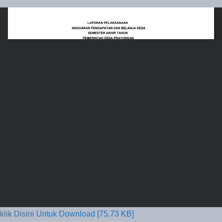
klik Disini Untuk Download [75.73 KB]