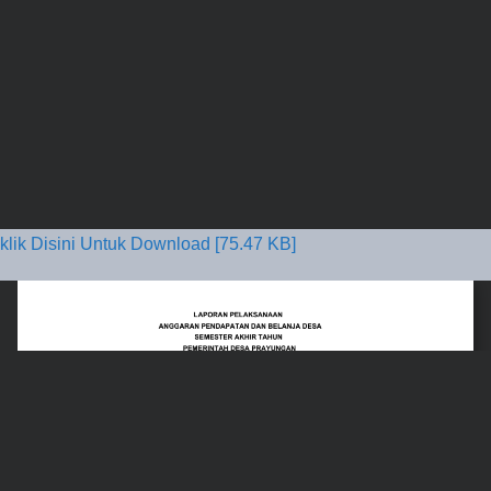
klik Disini Untuk Download [75.47 KB]