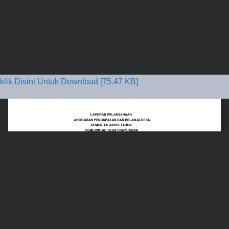
klik Disini Untuk Download [75.47 KB]