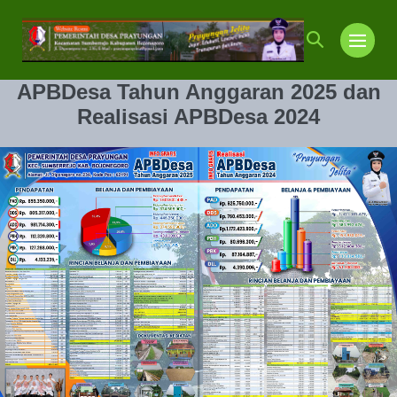
Lompat
ke
Toggle
Toggl
konten
Pencarian
Menu
APBDesa
Tahun Anggaran 2025 dan
Realisasi APBDesa 2024