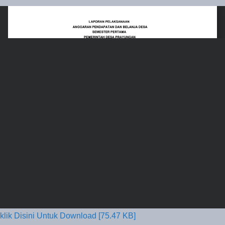
klik Disini Untuk Download [75.47 KB]