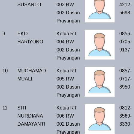
SUSANTO
003 RW
4212-
002 Dusun
5698
Prayungan
9
EKO
Ketua RT
0856-
HARIYONO
004 RW
0705-
002 Dusun
9137
Prayungan
10
MUCHAMAD
Ketua RT
0857-
MUALI
005 RW
0717-
002 Dusun
8950
Prayungan
11
SITI
Ketua RT
0812-
NURDIANA
006 RW
3569-
DAMAYANTI
002 Dusun
3330
Prayungan