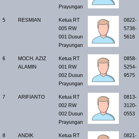
Prayungan
5
RESMIAN
Ketua RT
0822-
005 RW
5738-
001 Dusun
5618
Prayungan
6
MOCH. AZIZ
Ketua RT
0858-
ALAMIN
001 RW
5254-
002 Dusun
9575
Prayungan
7
ARIFIANTO
Ketua RT
0813-
002 RW
3120-
002 Dusun
0553
Prayungan
8
ANDIK
Ketua RT
0821-