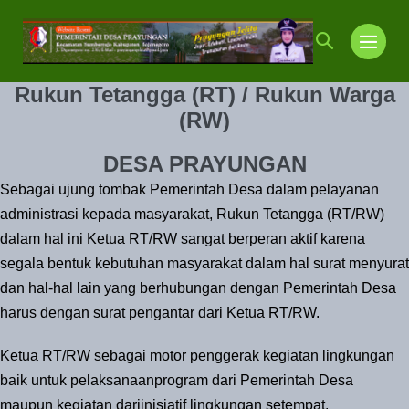
Lompat
ke
Toggle
Toggl
konten
Pencarian
Menu
Rukun Tetangga (RT) / Rukun Warga
(RW)
DESA PRAYUNGAN
Sebagai ujung tombak Pemerintah Desa dalam pelayanan
administrasi kepada masyarakat, Rukun Tetangga (RT/RW)
dalam hal ini Ketua RT/RW sangat berperan aktif karena
segala bentuk kebutuhan masyarakat dalam hal surat menyurat
dan hal-hal lain yang berhubungan dengan Pemerintah Desa
harus dengan surat pengantar dari Ketua RT/RW.
Ketua RT/RW sebagai motor penggerak kegiatan lingkungan
baik untuk pelaksanaanprogram dari Pemerintah Desa
maupun kegiatan dariinisiatif lingkungan setempat.