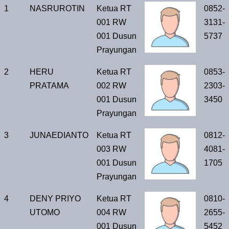
No
Nama
Jabatan
Foto
No
1
NASRUROTIN
Ketua RT
0852-
Lengkap
Telp/
001 RW
3131-
001 Dusun
5737
Prayungan
2
HERU
Ketua RT
0853-
PRATAMA
002 RW
2303-
001 Dusun
3450
Prayungan
3
JUNAEDIANTO
Ketua RT
0812-
003 RW
4081-
001 Dusun
1705
Prayungan
4
DENY PRIYO
Ketua RT
0810-
UTOMO
004 RW
2655-
001 Dusun
5452