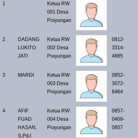
No
Nama
Jabatan
Foto
No
1
Ketua RW
Lengkap
Telp/Hp
001 Desa
Prayungan
2
DADANG
Ketua RW
0812-
LUKITO
002 Desa
3314-
JATI
Prayungan
4885
3
MARDI
Ketua RW
0852-
003 Desa
3072-
Prayungan
8464
4
AFIF
Ketua RW
0857-
FUAD
004 Desa
0409-
HASAN,
Prayungan
0857
S.Pd.I