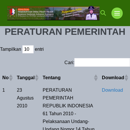
Lompat
ke
Toggle
Toggl
konten
Pencarian
Menu
PERATURAN PEMERINTAH
Tampilkan
entri
Cari:
No
Tanggal
Tentang
Download
1
23
PERATURAN
Download
Agustus
PEMERINTAH
2010
REPUBLIK INDONESIA
61 Tahun 2010 -
Pelaksanaan Undang-
Undang Nomor 14 Tahun