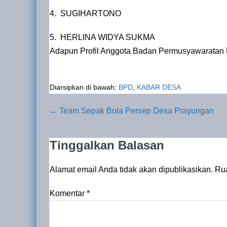
4. SUGIHARTONO
5. HERLINA WIDYA SUKMA
Adapun Profil Anggota Badan Permusyawaratan
Diarsipkan di bawah:
BPD
,
KABAR DESA
Navigasi
← Team Sepak Bola Persep Desa Prayungan
Tulisan
Tinggalkan Balasan
Alamat email Anda tidak akan dipublikasikan.
Rua
Komentar
*