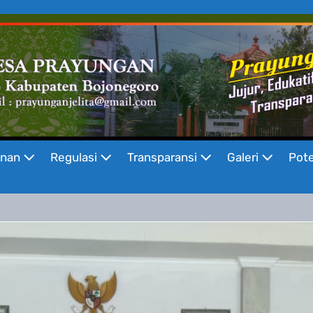
anan
Regulasi
Transparansi
Galeri
Pote