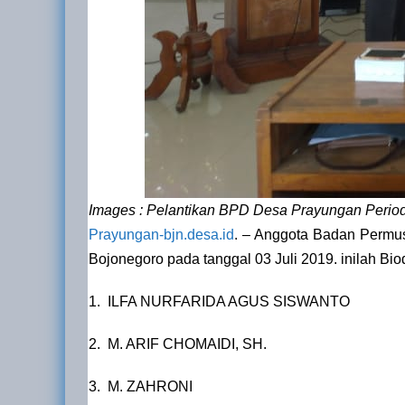
Images : Pelantikan BPD Desa Prayungan Perio
Prayungan-bjn.desa.id
. – Anggota Badan Permu
Bojonegoro pada tanggal 03 Juli 2019. inilah Bi
1. ILFA NURFARIDA AGUS SISWANTO
2. M. ARIF CHOMAIDI, SH.
3. M. ZAHRONI