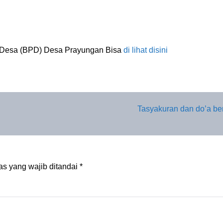
 Desa (BPD) Desa Prayungan Bisa
di lihat disini
Tasyakuran dan do’a b
s yang wajib ditandai
*