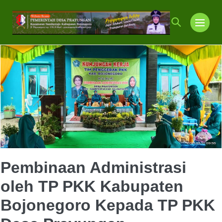
Lompat
ke
Toggle
Toggl
konten
Pencarian
Menu
Pembinaan Administrasi
oleh TP PKK Kabupaten
Bojonegoro Kepada TP PKK