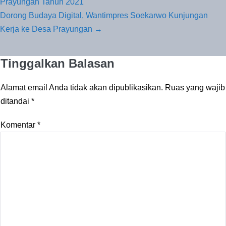
Tulisan
Prayungan Tahun 2021
Dorong Budaya Digital, Wantimpres Soekarwo Kunjungan
Kerja ke Desa Prayungan →
Tinggalkan Balasan
Alamat email Anda tidak akan dipublikasikan.
Ruas yang wajib
ditandai
*
Komentar
*