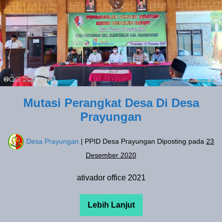
Perangkat
Desa
Di
Desa
Prayungan
Mutasi Perangkat Desa Di Desa
Prayungan
Desa Prayungan
| PPID Desa Prayungan
Diposting pada
23
Desember 2020
ativador office 2021
Lebih Lanjut
Mutasi
Perangkat