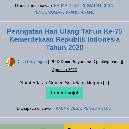
Desa
Diarsipkan di bawah:
KABAR DESA
,
KEGIATAN DESA
,
Di
Desa
PENGUMUMAN
,
TRANSPARANSI
Prayungan
Peringatan Hari Ulang Tahun Ke-75
Kemerdekaan Republik Indonesia
Tahun 2020
Desa Prayungan
| PPID Desa Prayungan
Diposting pada
6
Agustus 2020
Surat Edaran Menteri Sekretaris Negara [...]
Lebih Lanjut
Peringatan
Hari
Ulang
Diarsipkan di bawah:
KABAR DESA
,
PENGUMUMAN
Tahun
Ke-
75
Kemerdekaan
Republik
Sosialisasi