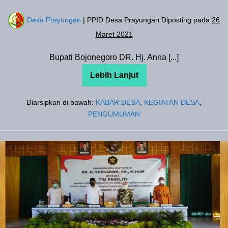
Desa Prayungan
| PPID Desa Prayungan
Diposting pada
26
Maret 2021
Bupati Bojonegoro DR. Hj. Anna [...]
Lebih Lanjut
BUPATI
BOJONEGORO
APRESIASI
Diarsipkan di bawah:
KABAR DESA
,
KEGIATAN DESA
,
DESA
PRAYUNGAN
PENGUMUMAN
Dorong
Budaya
Digital,
Wantimpres
Soekarwo
Kunjungan