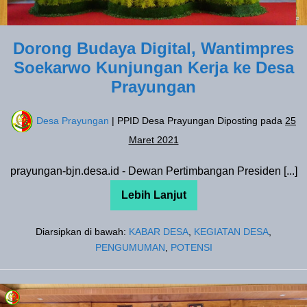
Kerja
ke
Desa
Dorong Budaya Digital, Wantimpres
Prayungan
Soekarwo Kunjungan Kerja ke Desa
Prayungan
Desa Prayungan
| PPID Desa Prayungan
Diposting pada
25
Maret 2021
prayungan-bjn.desa.id - Dewan Pertimbangan Presiden [...]
Lebih Lanjut
Dorong
Budaya
Digital,
Diarsipkan di bawah:
KABAR DESA
,
KEGIATAN DESA
,
Wantimpres
Soekarwo
PENGUMUMAN
,
POTENSI
Kunjungan
Kerja
ke
Desa
Mutasi
Prayungan