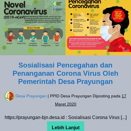
Indonesia
Pencegahan
Tahun
2020
dan
Penanganan
Corona
Virus
Oleh
Pemerintah
Desa
Sosialisasi Pencegahan dan
Prayungan
Penanganan Corona Virus Oleh
Pemerintah Desa Prayungan
Desa Prayungan
| PPID Desa Prayungan
Diposting pada
17
Maret 2020
https://prayungan-bjn.desa.id : Sosialisasi Corona Virus [...]
Lebih Lanjut
Sosialisasi