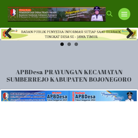
Lompat
ke
Toggle
Toggl
konten
Pencarian
Menu
Previ
Next
ous
APBDesa PRAYUNGAN KECAMATAN
SUMBERREJO KABUPATEN BOJONEGORO