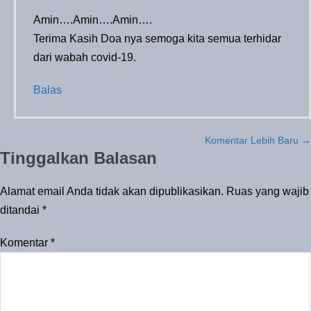
Amin….Amin….Amin….
Terima Kasih Doa nya semoga kita semua terhidar
dari wabah covid-19.
Balas
Navigasi
Komentar Lebih Baru →
Tinggalkan Balasan
Komentar
Alamat email Anda tidak akan dipublikasikan.
Ruas yang wajib
ditandai
*
Komentar
*