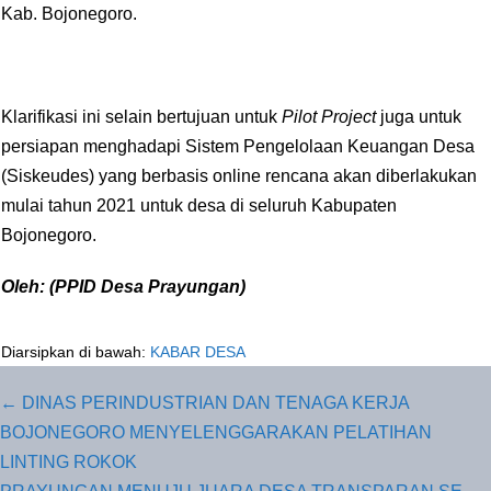
Kab. Bojonegoro.
Klarifikasi ini selain bertujuan untuk
Pilot Project
juga untuk
persiapan menghadapi Sistem Pengelolaan Keuangan Desa
(Siskeudes) yang berbasis online rencana akan diberlakukan
mulai tahun 2021 untuk desa di seluruh Kabupaten
Bojonegoro.
Oleh: (PPID Desa Prayungan)
Diarsipkan di bawah:
KABAR DESA
Navigasi
← DINAS PERINDUSTRIAN DAN TENAGA KERJA
Tulisan
BOJONEGORO MENYELENGGARAKAN PELATIHAN
LINTING ROKOK