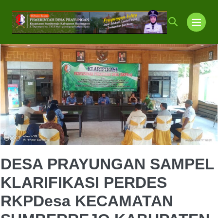
Lompat
ke
Toggle
Toggl
konten
Pencarian
Menu
DESA PRAYUNGAN SAMPEL
KLARIFIKASI PERDES
RKPDesa KECAMATAN