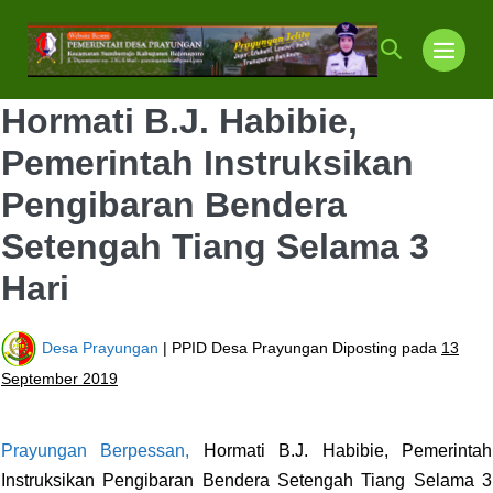
Lompat
ke
Toggle
Toggl
konten
Pencarian
Menu
Hormati B.J. Habibie,
Pemerintah Instruksikan
Pengibaran Bendera
Setengah Tiang Selama 3
Hari
Desa Prayungan
| PPID Desa Prayungan
Diposting pada
13
September 2019
Prayungan Berpessan,
Hormati B.J. Habibie, Pemerintah
Instruksikan Pengibaran Bendera Setengah Tiang Selama 3