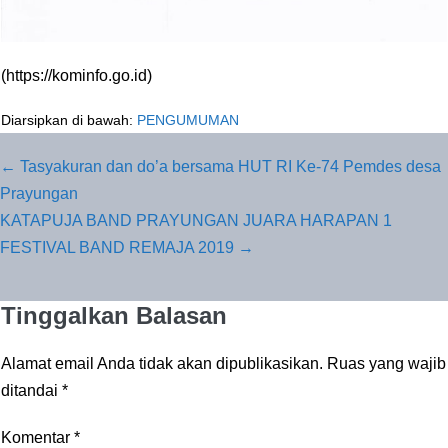
(https://kominfo.go.id)
Diarsipkan di bawah:
PENGUMUMAN
Navigasi
← Tasyakuran dan do’a bersama HUT RI Ke-74 Pemdes desa
Tulisan
Prayungan
KATAPUJA BAND PRAYUNGAN JUARA HARAPAN 1
FESTIVAL BAND REMAJA 2019 →
Tinggalkan Balasan
Alamat email Anda tidak akan dipublikasikan.
Ruas yang wajib
ditandai
*
Komentar
*