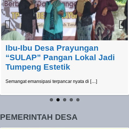
Previ
Next
ous
Ibu-Ibu Desa Prayungan
“SULAP” Pangan Lokal Jadi
Tumpeng Estetik
Semangat emansipasi terpancar nyata di […]
PEMERINTAH DESA