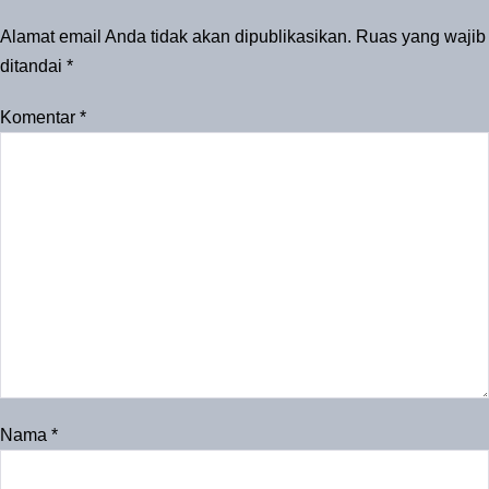
Alamat email Anda tidak akan dipublikasikan.
Ruas yang wajib
ditandai
*
Komentar
*
Nama
*